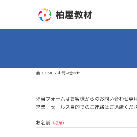
コ
ナ
ン
ビ
テ
ゲ
ン
ー
ツ
シ
へ
ョ
ス
ン
キ
に
ッ
移
プ
動
HOME
お問い合わせ
※当フォームはお客様からのお問い合わせ専
営業・セールス目的でのご連絡はご遠慮くだ
お名前
（必須）